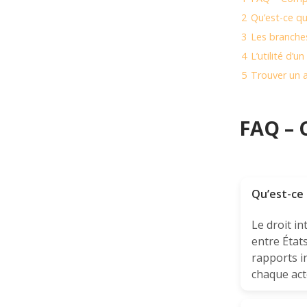
2
Qu’est-ce qu
3
Les branches 
4
L’utilité d’u
5
Trouver un a
FAQ – 
Qu’est-ce 
Le droit in
entre États
rapports in
chaque act