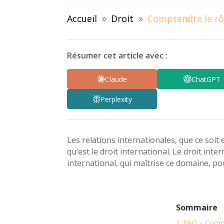
Accueil
Droit
Comprendre le rôl
9
9
Résumer cet article avec :
Claude
ChatGPT
Perplexity
Les relations internationales, que ce soit
qu’est le droit international. Le droit inte
international, qui maîtrise ce domaine, p
Sommaire
1
FAQ – Compre