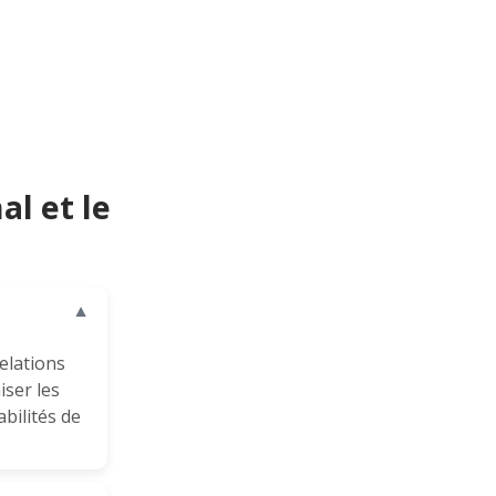
l et le
▼
relations
iser les
abilités de