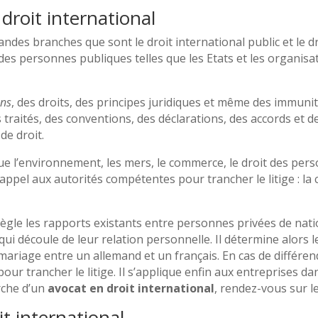
 droit international
andes branches que sont le droit international public et le dr
rt des personnes publiques telles que les Etats et les organ
ons
, des droits, des principes juridiques et même des immun
es traités, des conventions, des déclarations, des accords et
de droit.
que l’environnement, les mers, le commerce, le droit des per
appel aux autorités compétentes pour trancher le litige : la 
 règle les rapports existants entre personnes privées de natio
n qui découle de leur relation personnelle. Il détermine alors 
mariage entre un allemand et un français. En cas de différend
e pour trancher le litige. Il s’applique enfin aux entreprise
erche d’un
avocat en droit international
, rendez-vous sur l
it international