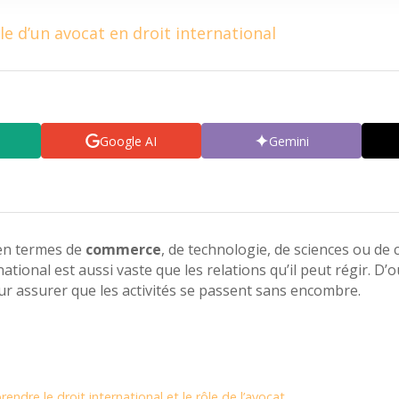
e d’un avocat en droit international
Google AI
Gemini
 en termes de
commerce
, de technologie, de sciences ou de
rnational est aussi vaste que les relations qu’il peut régir. D’
our assurer que les activités se passent sans encombre.
ndre le droit international et le rôle de l’avocat