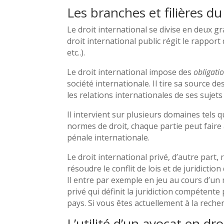
Les branches et filières du
Le droit international se divise en deux gr
droit international public régit le rappo
etc..).
Le droit international impose des
obligati
société internationale. Il tire sa source d
les relations internationales de ses sujets 
Il intervient sur plusieurs domaines tels 
normes de droit, chaque partie peut faire 
pénale internationale.
Le droit international privé, d’autre part,
résoudre le conflit de lois et de juridictio
Il entre par exemple en jeu au cours d’un 
privé qui définit la juridiction compétent
pays. Si vous êtes actuellement à la rech
L’utilité d’un avocat en dro