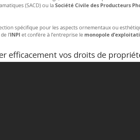
amatiques (SACD) ou la
Société Civile des Producteurs P
ection spécifique pour les aspects ornementaux ou esthétiqu
de l’
INPI
et confère à l’entreprise le
monopole d’exploitat
r efficacement vos droits de propriété