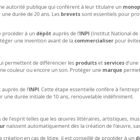
ne autorité publique qui confèrent à leur titulaire un
monopo
 une durée de 20 ans. Les
brevets
sont essentiels pour pr
 de procéder à un
dépôt
auprès de l’
INPI
(Institut National de 
otéger une invention avant de la
commercialiser
pour évite
qui permettent de différencier les
produits
et
services
d’une 
une couleur ou encore un son. Protéger une
marque
permet
 auprès de l’
INPI
. Cette étape essentielle confère à l’entrep
ur une durée initiale de 10 ans, renouvelable indéfiniment.
e l’esprit telles que les œuvres littéraires, artistiques, mus
eur
naissent automatiquement dès la création de l’œuvre, sans
 création en cas de litige, il est conseillé de procéder à un
d