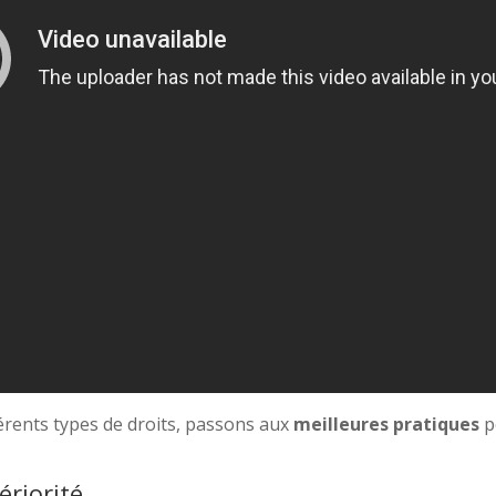
érents types de droits, passons aux
meilleures pratiques
p
ériorité