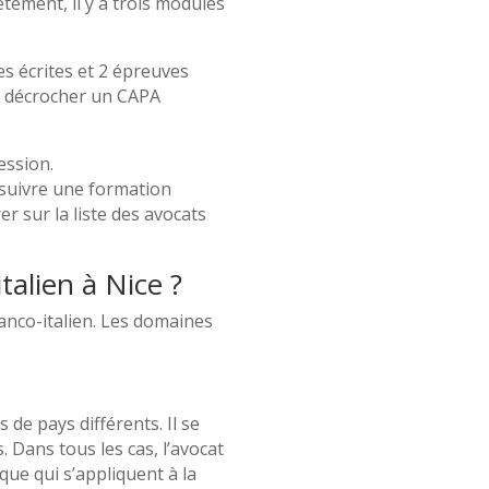
tement, il y a trois modules
 écrites et 2 épreuves
de décrocher un CAPA
ession.
e suivre une formation
r sur la liste des avocats
talien à Nice ?
ranco-italien. Les domaines
 de pays différents. Il se
Dans tous les cas, l’avocat
ue qui s’appliquent à la