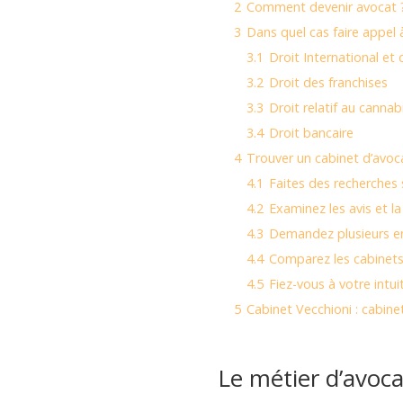
2
Comment devenir avocat 
3
Dans quel cas faire appel à
3.1
Droit International et
3.2
Droit des franchises
3.3
Droit relatif au cannab
3.4
Droit bancaire
4
Trouver un cabinet d’avoca
4.1
Faites des recherches 
4.2
Examinez les avis et l
4.3
Demandez plusieurs en
4.4
Comparez les cabinets 
4.5
Fiez-vous à votre intui
5
Cabinet Vecchioni : cabinet
Le métier d’avoca