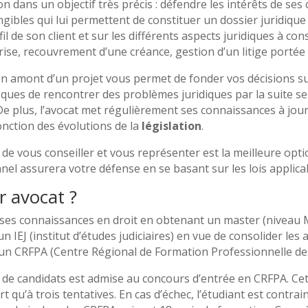
 dans un objectif très précis : défendre les intérêts de ses cli
bles qui lui permettent de constituer un dossier juridique 
il de son client et sur les différents aspects juridiques à co
prise, recouvrement d’une créance, gestion d’un litige porté
en amont d’un projet vous permet de fonder vos décisions s
ques de rencontrer des problèmes juridiques par la suite se
e plus, l’avocat met régulièrement ses connaissances à jour,
ction des évolutions de la
législation
.
 de vous conseiller et vous représenter est la meilleure opti
nnel assurera votre défense en se basant sur les lois applica
 avocat ?
r ses connaissances en droit en obtenant un master (niveau M
un IEJ (institut d’études judiciaires) en vue de consolider les
n CRFPA (Centre Régional de Formation Professionnelle des
e de candidats est admise au concours d’entrée en CRFPA. 
t qu’à trois tentatives. En cas d’échec, l’étudiant est contrai