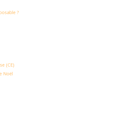
mposable ?
ise (CE)
de Noël