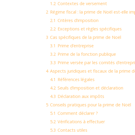
1.2
Contextes de versement
2
Régime fiscal : la prime de Noël est-elle i
2.1
Critères d’imposition
2.2
Exceptions et règles spécifiques
3
Cas spécifiques de la prime de Noël
3.1
Prime d’entreprise
3.2
Prime de la fonction publique
3.3
Prime versée par les comités d’entrepr
4
Aspects juridiques et fiscaux de la prime 
4.1
Références légales
4.2
Seuils d’imposition et déclaration
4.3
Déclaration aux impôts
5
Conseils pratiques pour la prime de Noël
5.1
Comment déclarer ?
5.2
Vérifications à effectuer
5.3
Contacts utiles