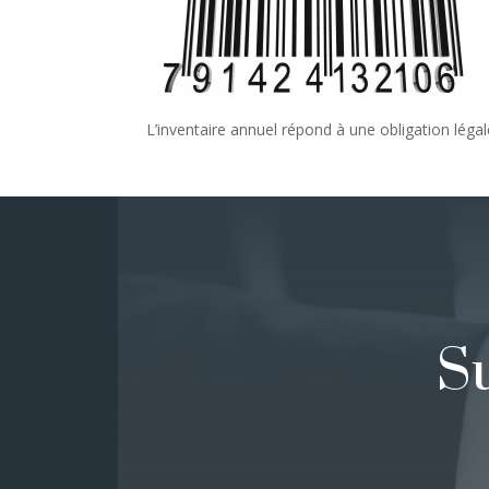
L’inventaire annuel répond à une obligation léga
S