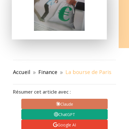
Accueil
Finance
La bourse de Paris
9
9
Résumer cet article avec :
Claude
ChatGPT
Google AI